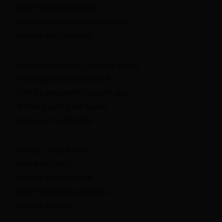
柞水县产业脱贫现状与对策思考
2018年政府工作报告起草调研有关问题汇总
柞水县脱贫攻坚工作调研报告
关于加快推进柞水县企业上市步伐的思考和建议
柞水县推进供给侧结构性改革的思考
关于柞水县发展油用牡丹产业的对策与建议
?关于柞水县农业产业化情况的调研
关于柞水中药产业发展的思考
“绿色崛起、转型发展的思考”
柞水精准扶贫工作纪实
柞水党校教学基地建设的思考
柞水县产业化精准扶贫工作调研报告
浅论幼儿教师语言技巧