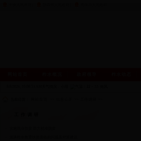
中央人民政府
|
陕西省人民政府
|
商洛市人民政府
网站首页
柞水概况
政府领导
柞水动态
8/8/2026, 10:08:54 AM
天气情况：小雨
气温：
22
~
33
南风
当前位置：
网站首页
>>
信息公开
>>
工作调研
>>
工作调研
实施就业扶贫 助力精准脱贫
浅谈柞水教育扶贫面临的问题及对策建议