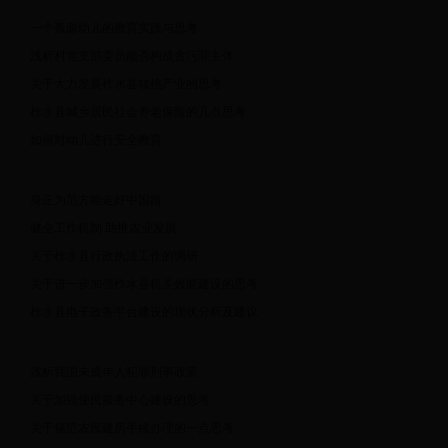
一个孤僻幼儿的教育实践与思考
浅析村党支部委员能否构成贪污罪主体
关于大力发展柞水县核桃产业的思考
柞水县城乡居民社会养老保险的几点思考
如何对幼儿进行安全教育
身正为范方能走好中国路
健全工作机制 助推农业发展
关于柞水县行政执法工作的调研
关于进一步加强柞水县机关效能建设的思考
柞水县电子政务平台建设的现状分析及建议
浅析我国未成年人犯罪刑事政策
关于加强便民服务中心建设的思考
关于规范农民建房手续办理的一点思考