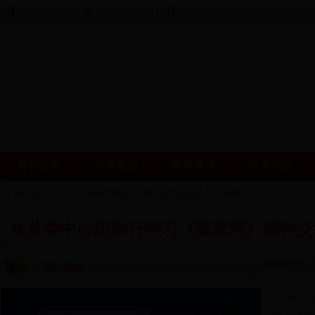
中央人民政府
|
陕西省人民政府
|
商洛市人民政府
网站首页
柞水概况
政府领导
柞水动态
8/6/2026, 11:50:57 AM
天气情况：小雨
气温：
22
~
33
南风
县委中心组举行学习《梁家河》精神交流
县委中心组举行
国务院信息
017年落实有关
乾佑街办