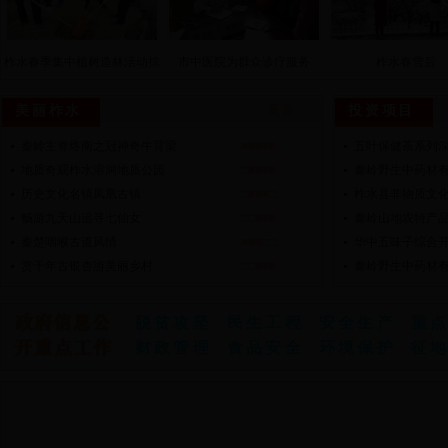
柞水春季集中植树造林活动掠
市中医院为群众诊疗服务
柞水春雪后
影
更多>>
美丽柞水
投资项目
秦岭主脊终南之冠神奇牛背梁
■■■■■
五叶保健茶系列
地质奇观柞水溶洞地质公园
□■■■■
秦岭野生中药材
历史文化名镇凤凰古镇
□■■■□
柞水县非物质文
畅游九天山追寻七仙女
□□■■■
秦岭山地农特产
秦楚咽喉古道风情
■■■□□
华中五味子综合
赏千年古银杏游美丽乡村
□□■■■
秦岭野生中药材
脱贫攻坚
民生工程
安全生产
重
财政管理
食品安全
环境保护
征