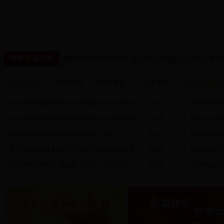
政府文件
计划规划
柞政通报
工作调研
统计数据
bet 365-亚洲版官网82365365手机版办公室关于印发柞水县宣传贯彻陕西省消防安全责任
07-24
首季开局良好
bet 365-亚洲版官网82365365手机版办公室关于印发柞水县国民营养计划（2017—2
07-24
柞水县201
柞水县农村旧宅基地腾退复垦办法（暂行）
07-11
柞水县经济
关于公布柞水县县级部门行政许可项目汇总目录（2017年版）的
06-19
柞水县201
关于开展2018年度“诚信村（社区）”“诚信居民”评选活动的
06-14
2017年前