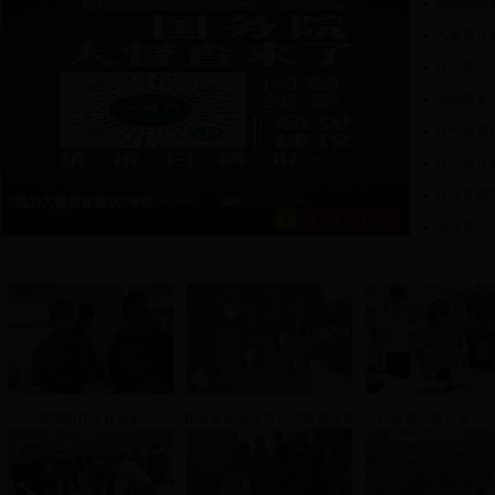
免费强检
气象局开
柞水聚焦
倾情服务
县气象局
柞水木耳
柞水县成
群众办事百项堵点疏解行动”第三季
1
2
3
4
5
绿水青山
苏陕协作工作掠影
柞水首届木耳文化节隆重开幕
柞水成功举办第10个“