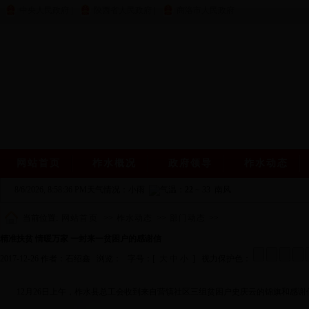
中央人民政府
|
陕西省人民政府
|
商洛市人民政府
网站首页
柞水概况
政府领导
柞水动态
8/6/2026, 8:58:37 PM
天气情况：小雨
气温：
22
~
33
南风
当前位置:
网站首页
>>
柞水动态
>>
部门动态
>>
精准扶贫 情暖万家 一封来一贫困户的感谢信
2017-12-26 作者：石绍鑫 浏览：
字号：[
大
中
小
] 视力保护色：
12月26日上午，柞水县总工会收到来自营镇社区三组贫困户史庆云的锦旗和感