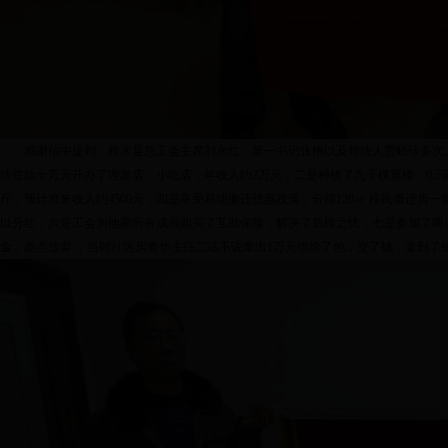
感谢信中提到：柞水县总工会主席刘永红、第一书记张艳以及帮扶人贾晓珍多次
扶贫款十万元开办了理发店、小吃店，年收入约2万元；二是种植了九千棵重楼、0.5亩
斤，预计将来收入约4500元；四是享受易地搬迁优惠政策，分得120㎡ 移民搬迁房
以分红；六是工会为他家所有成员购买了互助保险，解决了后顾之忧；七是参加了两次
金，差点放弃 ，当时社区房春华主任二话不说拿出1万元借给了他，交了钱，拿到了钥