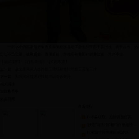
一封小小的感谢信折射出多年来柞水县总工会包扶干部不畏困难、勇于担当、热
定会不负众望，披荆斩棘、勇往直前，带领所有贫困户脱贫致富、共奔小康。
【返回顶部】
【打印本稿】
【关闭本页】
上一篇：
县交通局深入道路施工现场检查指导施工安全工作
下一篇：
大沙河村贫困户技能培训会效果好
相关阅读：
加载相关中……
热点新闻
点击排行
柞水县破获一起涉嫌强奸案
“扶志”与“扶智”相结合推动脱贫攻坚
柞水城管局快速回应城管、商贩冲突事件 涉事城管被解聘