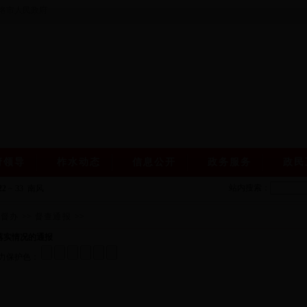
洛市人民政府
府领导
柞水动态
信息公开
政务服务
政民
站内搜索：
22
~
33
南风
查督办
>>
督查通报
>>
落实情况的通报
力保护色：