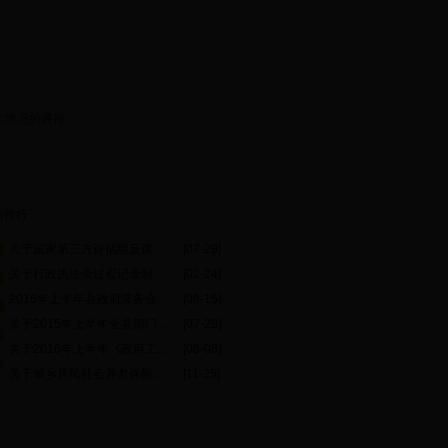
实情况的通报
击排行
关于国家第三方评估组反馈问题整改情况和
[07-29]
关于行政执法全过程记录制度试点工作检查情况的通报
[02-24]
2016年上半年县政府常务会议决策事项落实情况通报
[08-15]
关于2015年上半年全县部门争取资金工作开展情况的通报
[07-29]
关于2016年上半年《政府工作报告》重点工作任务落实情况的通报
[08-08]
关于城乡居民社会养老保险工作进展情况的通报
[11-25]