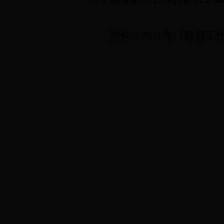
附件：201
6
年《政府工