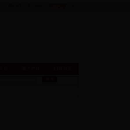
网站首页
|
县长信箱
|
|
wap
互动
魅力柞水
招商引资