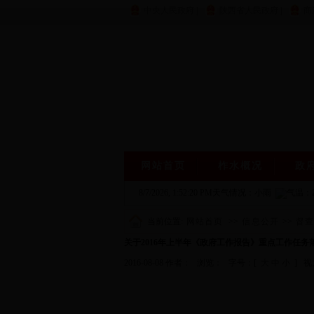
中央人民政府
|
陕西省人民政府
|
商
网站首页
柞水概况
政
8/7/2026, 1:52:21 PM
天气情况：小雨
气温：
当前位置:
网站首页
>>
信息公开
>>
督
关于2016年上半年《政府工作报告》重点工作任务
2016-08-08 作者： 浏览：
字号：[
大
中
小
] 视