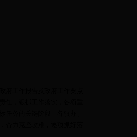
》
年政府工作报告及政府工作要点
责任，狠抓工作落实，各项重
标任务的关键阶段，各镇
办
、
，奋力克坚攻难，逐项抓好落