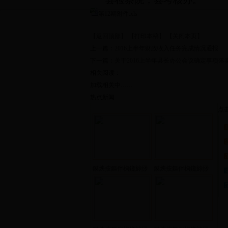
第12期附件.xls
【返回顶部】
【打印本稿】
【关闭本页】
上一篇：
2016上半年财政收入任务完成情况通报
下一篇：
关于2016上半年县长办公会议确定事项落
相关阅读：
加载相关中……
热点新闻
点
鏌炴按鏂伴椈鑱旀挱
鏌炴按鏂伴椈鑱旀挱
201...
201...