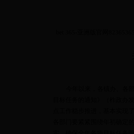
bet 365-亚洲版官网823
今年以来，各镇
办
、各部
目标任务的通知》（柞政办发〔
点工作稳步推进，基本实现
各部门要紧紧围绕年初确定
实，确保全年各项目标任务