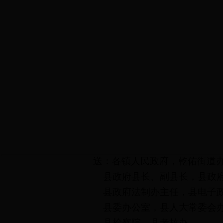
送：各镇人民政府，乾佑街道办
县政府县长、副县长，县政府
县政府法制办主任，县电子政
县委办公室，县人大常委会办
县检察院，县考核办。