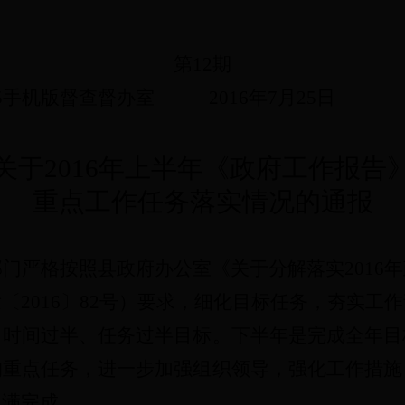
第
12
期
65365手机版督查督办室 201
6
年
7
月
25
日
关于201
6
年上半年《政府工作报告
重点工作任务落实情况的通报
门严格按照县政府办公室《关于分解落实2016
201
6
〕
82
号）要求，细化目标任务，夯实工作
了时间过半、任务过半目标。下半年是完成全年目
的重点任务，进一步加强组织领导，强化工作措施
圆满完成。