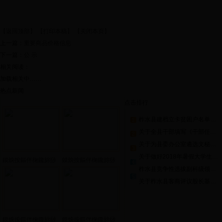
【返回顶部】
【打印本稿】
【关闭本页】
上一篇：
重要商品价格信息
下一篇：
公 示
相关阅读：
加载相关中……
热点新闻
点击排行
柞水县建档立卡贫困户名单公示
关于全县干部填写《干部任免审批表》工作的通知
关于为县委办公室遴选文秘人员的公告
关于做好2018年暑假大学生到政府机关见习工作的通知
鏌炴按鏂伴椈鑱旀挱
鏌炴按鏂伴椈鑱旀挱
柞水县竞争性选拔副科级领导干部面试成绩及考察人选公告
201...
201...
关于柞水县客商评议股长基本情况的公示
鏌炴按鏂伴椈鑱旀挱
鏌炴按鏂伴椈鑱旀挱