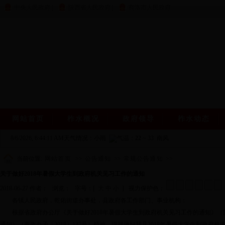
中央人民政府
|
陕西省人民政府
|
商洛市人民政府
网站首页
柞水概况
政府领导
柞水动态
8/6/2026, 6:44:11 AM
天气情况：小雨
气温：
22
~
33
南风
当前位置:
网站首页
>>
公告通知
>>
常规公告通知
>>
关于做好2018年暑假大学生到政府机关见习工作的通知
2018-06-27 作者： 浏览：
字号：[
大
中
小
] 视力保护色：
各镇人民政府，乾佑街道办事处，县政府各工作部门、事业机构：
根据省政府办公厅《关于做好2018年暑假大学生到政府机关见习工作的通知》（陕
通知》（商政办函〔2018〕137号）精神，现就做好我县2018年暑假大学生到政府