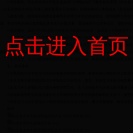
2.学生报名。符合条件的大学生在县政府门户网站自行下载并如实填写《柞水
（在县党政机关大院2号楼二楼团县委办公室领取）到县科教局人事股报名（县党政机关大院2
3.遴选分配。根据报名和团县委推荐的优秀大学生志愿者情况，按照优秀大学
愿、专业特长和岗位需求制定具体见习分配方案，报县政府办公室审定后，通知学生
4.培训报到。拟在7月18日召开大学生见习动员培训会议，会后见习大学生持
点击进入首页
5.见习要求。每名见习大学生见习期间至少参与一次志愿服务活动，并将活动内
6.见习考核。8月15日起，见习大学生撰写个人见习工作总结，并在见习结束
领取空白《见习证书》一并填写，并经见习单位填注鉴定意见后，报县人社局填注综
7.见习总结。见习结束后组织召开见习工作总结大会，由见习先进单位负责人和
五、相关要求
1.县政府机关大学生见习活动由县政府办组织协调，各相关单位按职责分工配合
2.各见习单位要安排好见习大学生的工作和生活，指导、支持见习生参与机关事
3.各见习单位要做好见习期间考勤管理工作。见习大学生不代表单位处理重要公
4.各镇政府和乾佑街道办参照本文件精神安排大学生到镇办政府机关见习，按照
5.所有见习大学生需深入一线宣传脱贫攻坚相关政策，重点开展健康、教育扶
附件:
柞水县大学生暑假到政府机关见习报名审查表.docx
柞水县青年志愿者登记表.docx
柞水县大学生暑假到政府机关见习总结评定表.docx