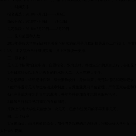
一、时间安排
报名遴选：2018年7月2日——7月6日
岗位分配：2018年7月9日——7月13日
见习阶段：2018年7月20日——8月20日
二、见习范围和人数
2018年暑假大学生到政府机关见习的实施范围是县政府机关及各工作部门、事业
生2-5名，由各镇办自行组织实施，县上不做统一安排。
三、报名条件
见习工作按照“自主申请、自愿报名、双向选择、择优选定”的原则进行，参加见
1.全日本科及以上学历教育的柞水籍大二、大三在校大学生。
2.思想积极，组织纪律性强，综合素质较好，身体健康，无违法违纪和犯罪记录
3.能严格遵守见习单位各项规章制度，自觉接受见习单位管理，严守国家秘密和
4.已注册成为柞水县青年志愿者，并能坚持参加青年志愿者服务活动。
5.能够自行解决见习期间的食宿问题。
原则上每名大学生只能参加一次见习，已参加过见习的不再安排见习。
四、工作程序
1.宣传动员。由县科教局牵头，加强与各院校的沟通联系，积极做好大学生见
大社会知晓面。