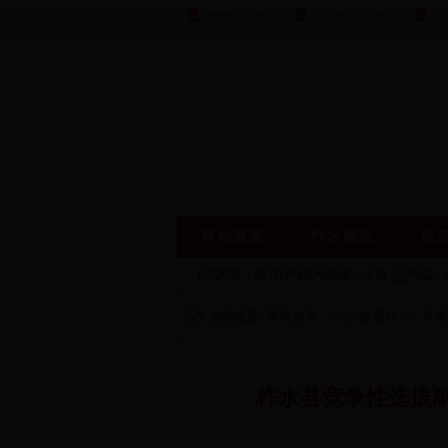
中央人民政府
|
陕西省人民政府
|
商
网站首页
柞水概况
政
8/7/2026, 1:02:10 PM
天气情况：小雨
气温：
当前位置:
网站首页
>>
公告通知
>>
常
柞水县竞争性选拔