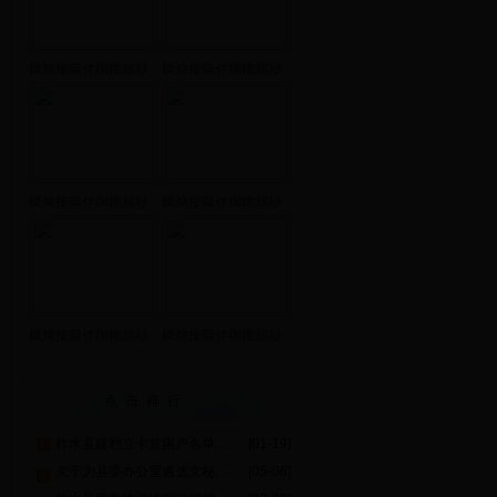
鏌炴按鏂伴椈鑱旀挱
鏌炴按鏂伴椈鑱旀挱
201...
201...
鏌炴按鏂伴椈鑱旀挱
鏌炴按鏂伴椈鑱旀挱
201...
201...
鏌炴按鏂伴椈鑱旀挱
鏌炴按鏂伴椈鑱旀挱
201...
201...
点击排行
柞水县建档立卡贫困户名单公示
[01-19]
关于为县委办公室遴选文秘人员的公告
[05-06]