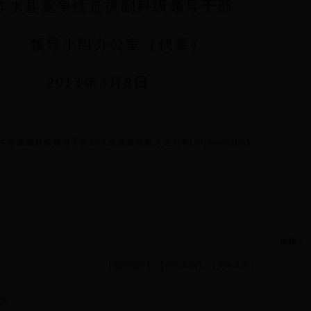
柞水县竞争性选拔副科级领导干部
领导小组办公室（代章）
2013
年
3
月
8
日
,柞水县竞争性选拔副科级领导干部面试成绩及考察人选名单[/UploadFiles]
编辑：
【返回顶部】
【打印本稿】
【关闭本页】
知