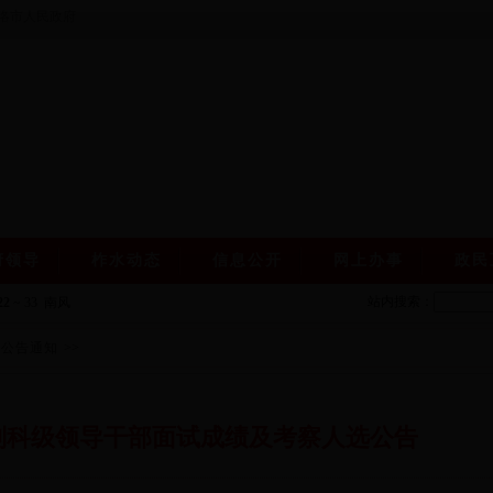
洛市人民政府
府领导
柞水动态
信息公开
网上办事
政民
站内搜索：
22
~
33
南风
规公告通知
>>
副科级领导干部面试成绩及考察人选公告