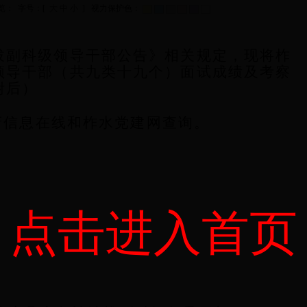
浏览：
字号：[
大
中
小
] 视力保护色：
拔副科级领导干部公告》相关规定，现将柞
领导干部（共九类十九个）面试成绩及考察
附后）
府信息在线和柞水党建网查询。
点击进入首页