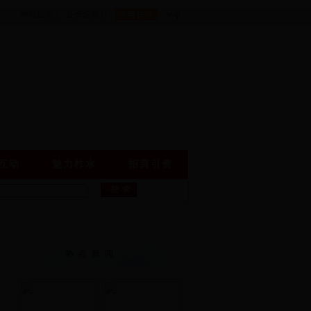
网站首页
|
县长信箱
|
|
wap
互动
魅力柞水
招商引资
热点新闻