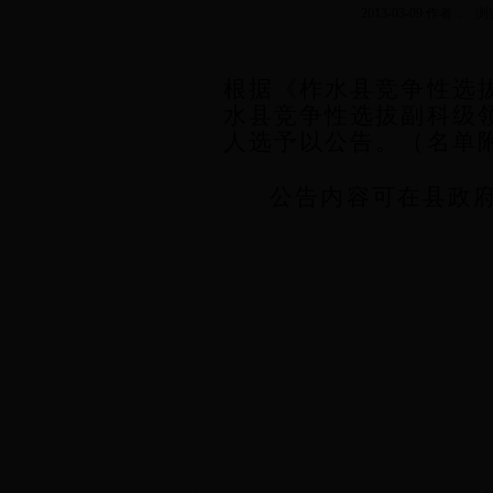
2013-03-09 作者： 
根据《柞水县竞争性选
水县竞争性选拔副科级
人选予以公告。（名单
公告内容可在县政