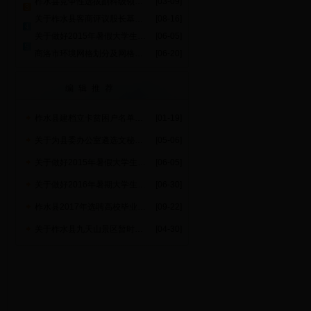
柞水县竞争性选拔副科级领导干部面试成绩及考察人选公告
[03-09]
关于柞水县客商评议股长基本情况的公示
[08-16]
关于做好2015年暑假大学生到政府机关见习工作的通知
[06-05]
商洛市环境网格划分及网格责任人明细表（柞水县）
[06-20]
编辑推荐
柞水县建档立卡贫困户名单公示
[01-19]
关于为县委办公室遴选文秘人员的公告
[05-06]
关于做好2015年暑假大学生到政府机关见习工作的通知
[06-05]
关于做好2016年暑期大学生到政府机关见习工作的通知
[06-30]
柞水县2017年选聘高校毕业生充实农村基层组织工作公告
[09-22]
关于柞水县九天山景区暂时休园的通告
[04-30]