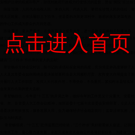
实维护法律的权威和尊严，加强对政府行政权力行使情况的监督，督促“两院”依法
陈璇强调，人民代表植根人民、来自人民、代表人民。要切实珍惜人民的信任，履
强大正能量。在依法履职上下功夫，使县委的决策更加科学、政府的落实更加有效。
的中心工作成为群众的共同意愿。
陈璇要求，要从严要求，在自身建设上提升水平，进一步建立完善相关制度体系，
点击进入首页
建立健全人大代表经常性培训制度，全面提升人大代表的综合素养，切实增强代表
例》规范机关工作人员和党员代表的言行，真正当好人民满意放心的忠实代表。
陈璇最后说：各位代表、同志们，时代赋予我们重任，人民寄予我们厚望。站在新的起
建设“三个柞水”作出新的更大的贡献!
章登畅在主持会议时说，陈书记的讲话站在全局的高度，充分肯定并高度评价了人
人大及其常委会如何围绕县委决策部署和全县大局履职尽责、发挥更大作用提出了新
分履行人大工作职责，发挥人大代表作用，不辱使命，不负重托，紧扣柞水县情实际，
会发展作出新的更大贡献。
章登畅指出，今年是“十三五”的开局之年，做好今年的工作意义十分重大。党委对
省、市、县党委人大工作会议精神，按照县委十七届十次全委会安排部署，立足人大
县委决策有效落实；服务发展大局，全力确保经济社会稳定前行；监督法律实施，全
队伍与时俱进。
章登畅强调，“十三五”宏伟蓝图已经绘就，“三个柞水”美好前景催人奋进。让我
实地抓工作，凝心聚力谋发展，全面完成本次大会确定的各项目标任务，为建设“三个