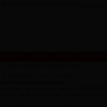
中央人民政府
|
陕西省人民政府
|
商洛市人民政府
网站首页
柞水概况
政府领导
柞水动态
8/10/2026, 7:01:03 AM
天气情况：小雨
气温：
22
~
33
南风
当前位置:
网站首页
>>
柞水动态
>>
综合报道
>>
柞水县第十七届人民代表大会第六次会议胜利闭幕
2016-06-03 作者： 浏览：
字号：[
大
中
小
] 视力保护色：
柞水县第十七届人民代表大会第六次会议圆满完成了各项议程，于6月3日下午胜利
大会执行主席陈璇、章登畅、王立栋、黄裕群、焦瑞象、张芳忠、范满仓、王博、