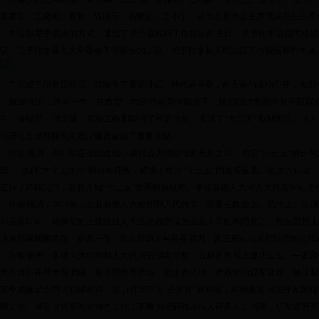
张家富、王晓彬、袁鹏、陈晓琴、杨晓超、王小宁、胡大志及大会主席团成员在主
大会以举手表决的方式，通过了关于县政府工作报告的决议、关于柞水县国民经济和社
议、关于柞水县人大常委会工作报告的决议、关于柞水县人民法院工作报告和柞水县
在完成了所有议程后，陈璇作了重要讲话。他代表县委，向大会的成功召开，向新
陈璇指出，过去一年，在市委、市政府的坚强领导下，我们团结带领全县干部群众
生、保稳定、强党建，各项工作都取得了长足进步，实现了“十二五”顺利收官。县
经济社会发展和民主政治建设做出了重要贡献。
陈璇强调，2016年是全面建成小康社会决胜阶段的开局之年，也是“十三五”的开局
战”、达到“六个上水平”的目标任务，描绘了柞水“十三五”的发展蓝图。这次人代
进行了详细安排，必将开启“十三五”发展的新征程。希望各级人大和人大代表牢记使
陈璇强调，2016年，全县各级人大组织和人民代表一定要在政治上、思想上、步
与县委同向，确保党的主张经过人大法定程序成为全县人民的共同意志；要在思想上
决策部署同频共振、步调一致。要在行动上与县委同力，真正把依法履行职责的过程
陈璇要求，各级人大组织和人大代表要锁定目标，在服务发展上建功立业。一要聚
常性组织开展专题调研、集中视察等活动，提出有见地、有质量的议案建议，确保我
家全域旅游示范县创建机遇，着力打造三大“会客厅”新样板，积极探索沟域开发新
镇文化、禅意文化等地方特色文化，不断为美丽柞水注入更多人文内涵，切实提升美