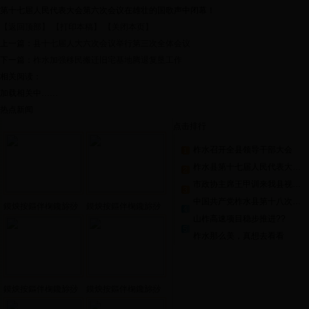
第十七届人民代表大会第六次会议在雄壮的国歌声中闭幕！
【返回顶部】
【打印本稿】
【关闭本页】
上一篇：
县十七届人大六次会议举行第三次全体会议
下一篇：
柞水加强移民搬迁旧宅基地腾退复垦工作
相关阅读：
加载相关中……
热点新闻
点击排行
柞水召开全县领导干部大会
柞水县第十七届人民代表大会第六次会议胜利闭幕
市政协主席王甲训来我县视察山柞高速路建设工作
中国共产党柞水县第十八次代表大会胜利闭幕
鏌炴按鏂伴椈鑱旀挱
鏌炴按鏂伴椈鑱旀挱
山柞高速项目稳步推进??
201...
201...
柞水那么美，真想去看看
鏌炴按鏂伴椈鑱旀挱
鏌炴按鏂伴椈鑱旀挱
201...
201...