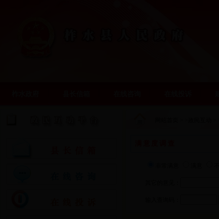
柞水政府
县长信箱
在线咨询
在线投诉
网站首页
> >
政民互动
> 
满意度调查
非常满意
满意
其它的意见：
输入查询码：